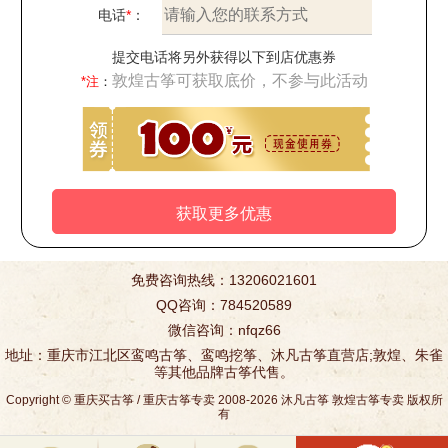
电话
*
：
提交电话将另外获得以下到店优惠券
敦煌古筝可获取底价，不参与此活动
*注
：
免费咨询热线：13206021601
QQ咨询：784520589
微信咨询：nfqz66
地址：重庆市江北区鸾鸣古筝、鸾鸣挖筝、沐凡古筝直营店;敦煌、朱雀
等其他品牌古筝代售。
Copyright ©
重庆买古筝
/
重庆古筝专卖
2008-2026
沐凡古筝
敦煌古筝专卖
版权所
有