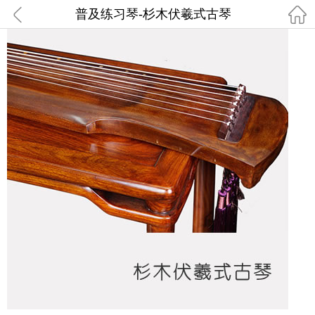
普及练习琴-杉木伏羲式古琴