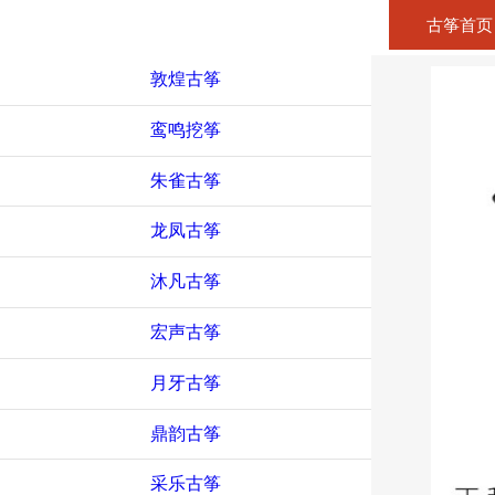
古筝首页
敦煌古筝
鸾鸣挖筝
朱雀古筝
龙凤古筝
沐凡古筝
宏声古筝
月牙古筝
鼎韵古筝
采乐古筝