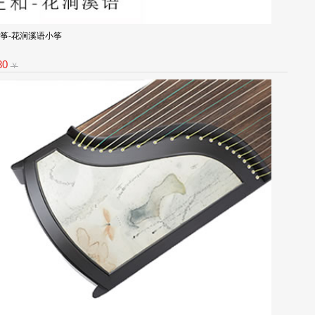
筝-花涧溪语小筝
80
￥